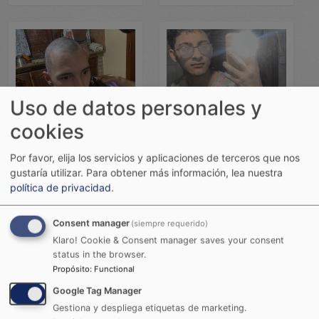
Cargada por: Wally
Cargada por: Wally
Uso de datos personales y
cookies
Por favor, elija los servicios y aplicaciones de terceros que nos
gustaría utilizar.
Para obtener más información, lea nuestra
Cargada por: Wally
Cargada por: Wally
política de privacidad
.
Consent manager
(siempre requerido)
Klaro! Cookie & Consent manager saves your consent
status in the browser.
Propósito
:
Functional
Google Tag Manager
Cargada por: Wally
Cargada por: Wally
Gestiona y despliega etiquetas de marketing.